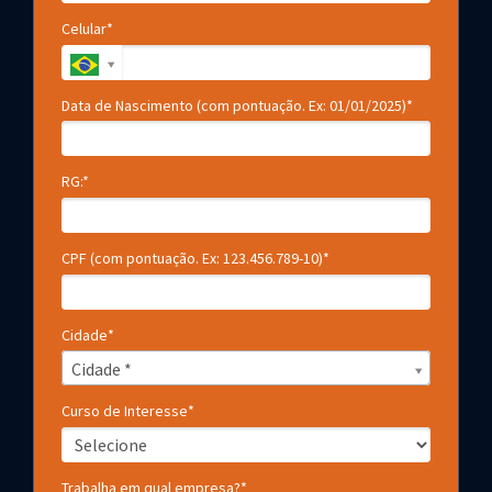
Celular*
Data de Nascimento (com pontuação. Ex: 01/01/2025)*
RG:*
CPF (com pontuação. Ex: 123.456.789-10)*
Cidade*
Cidade*
Cidade *
Curso de Interesse*
Trabalha em qual empresa?*