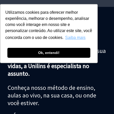
Faça sua
Utilizamos cookies para oferecer melhor
Utilizamos cookies para oferecer melhor
experiência, melhorar o desempenho, analisar
experiência, melhorar o desempenho, analisar
como você interage em nosso site e
como você interage em nosso site e
matrícula!
personalizar conteúdo. Ao utilizar este site, você
personalizar conteúdo. Ao utilizar este site, você
concorda com o uso de cookies.
concorda com o uso de cookies.
Saiba mais
Saiba mais
Uma pós-graduação pode mudar a sua
Ok, entendi!
Ok, entendi!
vida, e,
quando se trata de mudar
vidas, a Unilins é especialista no
assunto.
Conheça nosso método de ensino,
aulas ao vivo, na sua casa, ou onde
você estiver.